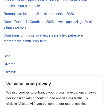
Închirieri auto Cluj-Napoca: soluții discrete pentru vizite
medicale sau personale
România de facto: realități și perspective 2026
Cotele Dunării la Corabia în 2026: nivelul apei azi, grafic și
situația pe port
Cum transformi o simplă aniversare într-o petrecere
memorabilă pentru copilul tău
Blog
Diverse
LifeStyle
Recomandari
We value your privacy
Stiri
We use cookies to enhance your browsing experience, serve
Turism
personalized ads or content, and analyze our traffic. By
Uncategorized
clicking "Accept All", you consent to our use of cookies.