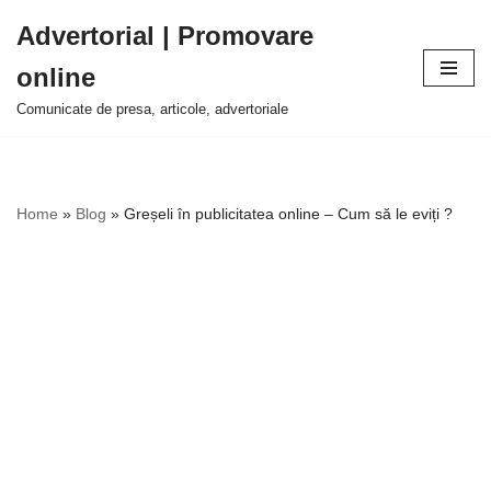
Advertorial | Promovare
Sari
online
la
conținut
Comunicate de presa, articole, advertoriale
Home
»
Blog
»
Greșeli în publicitatea online – Cum să le eviți ?