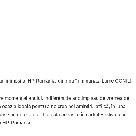
ari inimoși ai HP România, din nou în minunata Lume CONIL!
oment al anului. Indiferent de anotimp sau de vremea de
ă ocazia ideală pentru a ne crea noi amintiri. Iată că, în luna
oase un nou capitol. De data aceasta, în cadrul Festivalului
ipa HP România.