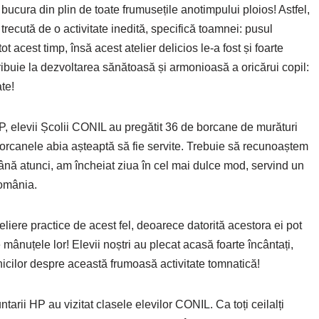
ra din plin de toate frumusețile anotimpului ploios! Astfel,
recută de o activitate inedită, specifică toamnei: pusul
t acest timp, însă acest atelier delicios le-a fost și foarte
ribuie la dezvoltarea sănătoasă și armonioasă a oricărui copil:
tate!
, elevii Școlii CONIL au pregătit 36 de borcane de murături
orcanele abia așteaptă să fie servite. Trebuie să recunoaștem
ână atunci, am încheiat ziua în cel mai dulce mod, servind un
România.
eliere practice de acest fel, deoarece datorită acestora ei pot
e mânuțele lor! Elevii noștri au plecat acasă foarte încântați,
nicilor despre această frumoasă activitate tomnatică!
untarii HP au vizitat clasele elevilor CONIL. Ca toți ceilalți