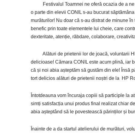
Festivalul Toamnei ne oferă ocazia de a ne bucu
o parte din elevii CONIL s-au bucurat săptămâna t
murăturilor! Nu doar că s-au distrat de minune în to
benefic prin toate elementele lui cheie, care cont
dexteritate, atenție, răbdare, colaborare, creativi
Alături de prietenii lor de joacă, voluntarii HP
delicioase! Cămara CONIL este acum plină, iar b
că și noi abia așteptăm să gustăm din ele! Însă p
tort delicios alături de prietenii noștri de la HP 
Întotdeauna vom încuraja copiii să participle la at
simți satisfacția unui produs final realizat chiar d
abia așteptând să le povestească părinților și bu
Înainte de a da startul atelierului de murături, vol