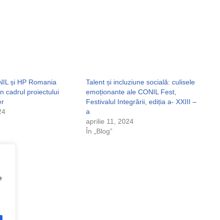
NIL și HP Romania
Talent și incluziune socială: culisele
n cadrul proiectului
emoționante ale CONIL Fest,
er
Festivalul Integrării, ediția a- XXIII –
24
a
aprilie 11, 2024
În „Blog”
e