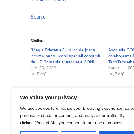
Source
Similare
“Magia Prieteniei”, un loc de joaca
Asociația CO
incluziv pentru copii speciali construit
colaborează î
de HP Romania și Asociația CONIL
TechTeogeth
iulie 25, 2022
aprilie 11, 20
În „Blog”
În „Blog”
We value your privacy
We use cookies to enhance your browsing experience, serv
Etichete:
COMUNICAT
ONG
personalized ads or content, and analyze our traffic. By
clicking "Accept All", you consent to our use of cookies.