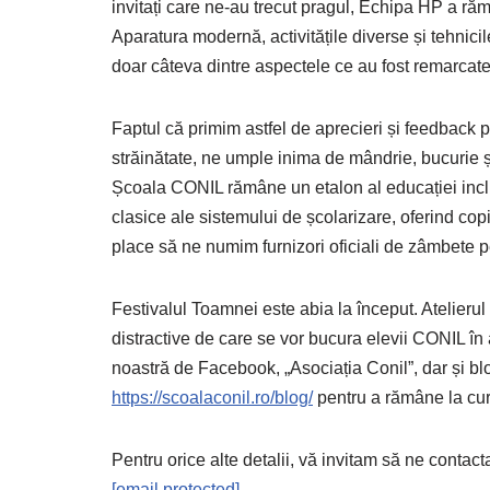
invitați care ne-au trecut pragul, Echipa HP a răm
Aparatura modernă, activitățile diverse și tehnicil
doar câteva dintre aspectele ce au fost remarcate 
Faptul că primim astfel de aprecieri și feedback poz
străinătate, ne umple inima de mândrie, bucurie 
Școala CONIL rămâne un etalon al educației inclu
clasice ale sistemului de școlarizare, oferind copi
place să ne numim furnizori oficiali de zâmbete pent
Festivalul Toamnei este abia la început. Atelierul m
distractive de care se vor bucura elevii CONIL în
noastră de Facebook, „Asociația Conil”, dar și bl
https://scoalaconil.ro/blog/
pentru a rămâne la cur
Pentru orice alte detalii, vă invitam să ne conta
[email protected]
.