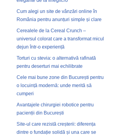
elegante de la finegift.ro
Cum alegi un site de vânzări online în
România pentru anunțuri simple și clare
Cerealele de la Cereal Crunch –
universul colorat care a transformat micul
dejun într-o experiență
Torturi cu stevia: o alternativă rafinată
pentru deserturi mai echilibrate
Cele mai bune zone din București pentru
o locuință modernă: unde merită să
cumperi
Avantajele chirurgiei robotice pentru
pacienții din București
Site-ul care rezistă creșterii: diferența
dintre o fundație solidă și una care se