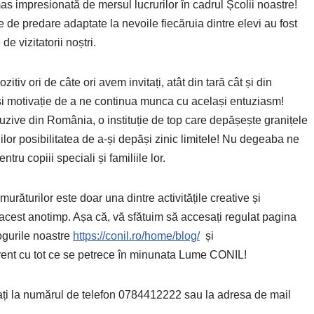
as impresionată de mersul lucrurilor în cadrul Școlii noastre!
e de predare adaptate la nevoile fiecăruia dintre elevi au fost
de vizitatorii noștri.
itiv ori de câte ori avem invitați, atât din tară cât și din
și motivație de a ne continua munca cu același entuziasm!
zive din România, o instituție de top care depășește granițele
ilor posibilitatea de a-și depăși zinic limitele! Nu degeaba ne
ru copiii speciali și familiile lor.
urăturilor este doar una dintre activitățile creative și
 acest anotimp. Așa că, vă sfătuim să accesați regulat pagina
ogurile noastre
https://conil.ro/home/blog/
și
ent cu tot ce se petrece în minunata Lume CONIL!
ctați la numărul de telefon 0784412222 sau la adresa de mail