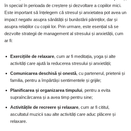
în special în perioada de creștere și dezvoltare a copiilor mici.
Este important să înțelegem că stresul și anxietatea pot avea un
impact negativ asupra sănătății și bunăstării părinților, dar și
asupra relațiilor cu copiii lor. Prin urmare, este esențial să se
dezvolte strategii de management al stresului și anxietății, cum
ar fi:
Exercițiile de relaxare
, cum ar fi meditația, yoga și alte
activități care ajută la reducerea stresului și anxietății;
Comunicarea deschisă și onestă
, cu partenerul, prietenii și
familia, pentru a împărtăși sentimentele și grijile;
Planificarea și organizarea timpului
, pentru a evita
supraîncărcarea și a avea timp pentru sine;
Activitățile de recreere și relaxare
, cum ar fi cititul,
ascultatul muzicii sau alte activități care aduc plăcere și
relaxare.