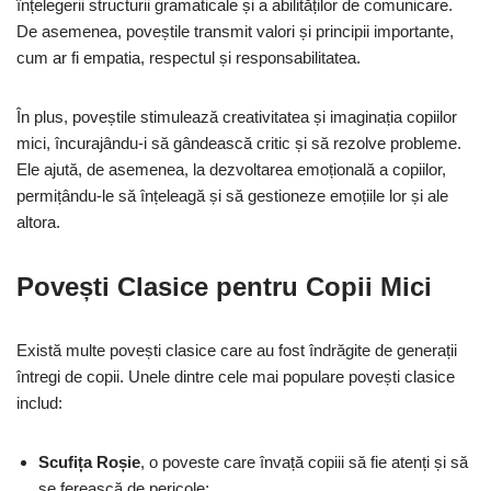
înțelegerii structurii gramaticale și a abilităților de comunicare.
De asemenea, poveștile transmit valori și principii importante,
cum ar fi empatia, respectul și responsabilitatea.
În plus, poveștile stimulează creativitatea și imaginația copiilor
mici, încurajându-i să gândească critic și să rezolve probleme.
Ele ajută, de asemenea, la dezvoltarea emoțională a copiilor,
permițându-le să înțeleagă și să gestioneze emoțiile lor și ale
altora.
Povești Clasice pentru Copii Mici
Există multe povești clasice care au fost îndrăgite de generații
întregi de copii. Unele dintre cele mai populare povești clasice
includ:
Scufița Roșie
, o poveste care învață copiii să fie atenți și să
se ferească de pericole;