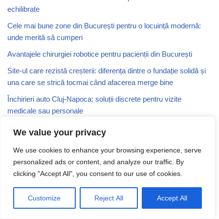
echilibrate
Cele mai bune zone din București pentru o locuință modernă:
unde merită să cumperi
Avantajele chirurgiei robotice pentru pacienții din București
Site-ul care rezistă creșterii: diferența dintre o fundație solidă și
una care se strică tocmai când afacerea merge bine
Închirieri auto Cluj-Napoca: soluții discrete pentru vizite
medicale sau personale
România de facto: realități și perspective 2026
We value your privacy
Cotele Dunării la Corabia în 2026: nivelul apei azi, grafic și
We use cookies to enhance your browsing experience, serve
situația pe port
personalized ads or content, and analyze our traffic. By
Cum transformi o simplă aniversare într-o petrecere
clicking "Accept All", you consent to our use of cookies.
memorabilă pentru copilul tău
Customize
Reject All
Accept All
Blog