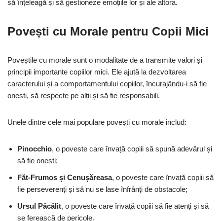
să înțeleagă și să gestioneze emoțiile lor și ale altora.
Povești cu Morale pentru Copii Mici
Poveștile cu morale sunt o modalitate de a transmite valori și
principii importante copiilor mici. Ele ajută la dezvoltarea
caracterului și a comportamentului copiilor, încurajându-i să fie
onesti, să respecte pe alții și să fie responsabili.
Unele dintre cele mai populare povești cu morale includ:
Pinocchio
, o poveste care învață copiii să spună adevărul și
să fie onesti;
Făt-Frumos și Cenușăreasa
, o poveste care învață copiii să
fie perseverenți și să nu se lase înfrânți de obstacole;
Ursul Păcălit
, o poveste care învață copiii să fie atenți și să
se ferească de pericole.