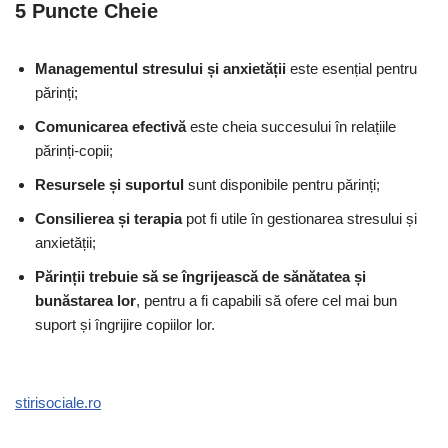
5 Puncte Cheie
Managementul stresului și anxietății
este esențial pentru
părinți;
Comunicarea efectivă
este cheia succesului în relațiile
părinți-copii;
Resursele și suportul
sunt disponibile pentru părinți;
Consilierea și terapia
pot fi utile în gestionarea stresului și
anxietății;
Părinții trebuie să se îngrijească de sănătatea și
bunăstarea lor
, pentru a fi capabili să ofere cel mai bun
suport și îngrijire copiilor lor.
stirisociale.ro