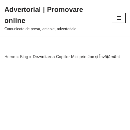
Advertorial | Promovare
Sari
online
la
conținut
Comunicate de presa, articole, advertoriale
Home
»
Blog
»
Dezvoltarea Copiilor Mici prin Joc și Învățământ.