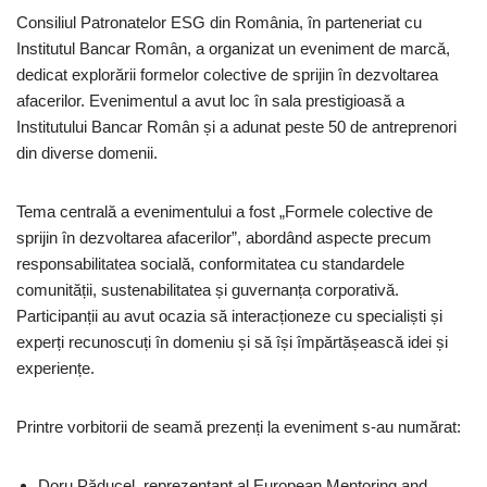
Consiliul Patronatelor ESG din România, în parteneriat cu
Institutul Bancar Român, a organizat un eveniment de marcă,
dedicat explorării formelor colective de sprijin în dezvoltarea
afacerilor. Evenimentul a avut loc în sala prestigioasă a
Institutului Bancar Român și a adunat peste 50 de antreprenori
din diverse domenii.
Tema centrală a evenimentului a fost „Formele colective de
sprijin în dezvoltarea afacerilor”, abordând aspecte precum
responsabilitatea socială, conformitatea cu standardele
comunității, sustenabilitatea și guvernanța corporativă.
Participanții au avut ocazia să interacționeze cu specialiști și
experți recunoscuți în domeniu și să își împărtășească idei și
experiențe.
Printre vorbitorii de seamă prezenți la eveniment s-au numărat:
Doru Păducel, reprezentant al European Mentoring and