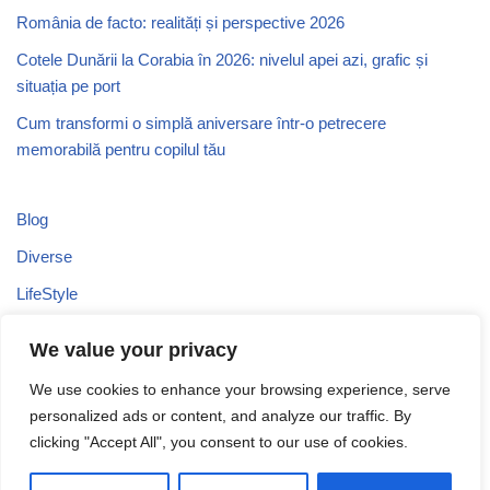
România de facto: realități și perspective 2026
Cotele Dunării la Corabia în 2026: nivelul apei azi, grafic și
situația pe port
Cum transformi o simplă aniversare într-o petrecere
memorabilă pentru copilul tău
Blog
Diverse
LifeStyle
Recomandari
We value your privacy
Stiri
We use cookies to enhance your browsing experience, serve
Turism
personalized ads or content, and analyze our traffic. By
Uncategorized
clicking "Accept All", you consent to our use of cookies.