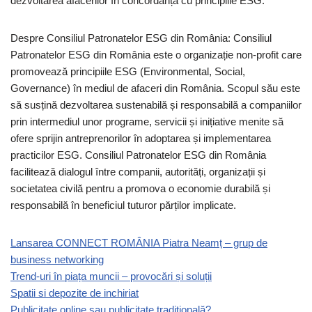
dezvoltarea afacerilor în concordanță cu principiile ESG.
Despre Consiliul Patronatelor ESG din România: Consiliul
Patronatelor ESG din România este o organizație non-profit care
promovează principiile ESG (Environmental, Social,
Governance) în mediul de afaceri din România. Scopul său este
să susțină dezvoltarea sustenabilă și responsabilă a companiilor
prin intermediul unor programe, servicii și inițiative menite să
ofere sprijin antreprenorilor în adoptarea și implementarea
practicilor ESG. Consiliul Patronatelor ESG din România
facilitează dialogul între companii, autorități, organizații și
societatea civilă pentru a promova o economie durabilă și
responsabilă în beneficiul tuturor părților implicate.
Lansarea CONNECT ROMÂNIA Piatra Neamț – grup de
business networking
Trend-uri în piața muncii – provocări și soluții
Spatii si depozite de inchiriat
Publicitate online sau publicitate tradițională?