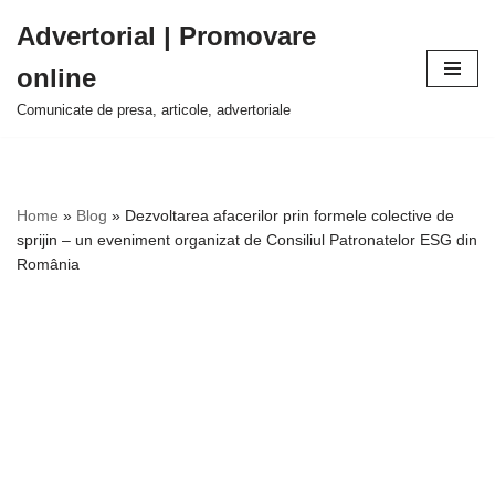
Advertorial | Promovare
Sari
online
la
conținut
Comunicate de presa, articole, advertoriale
Home
»
Blog
»
Dezvoltarea afacerilor prin formele colective de
sprijin – un eveniment organizat de Consiliul Patronatelor ESG din
România