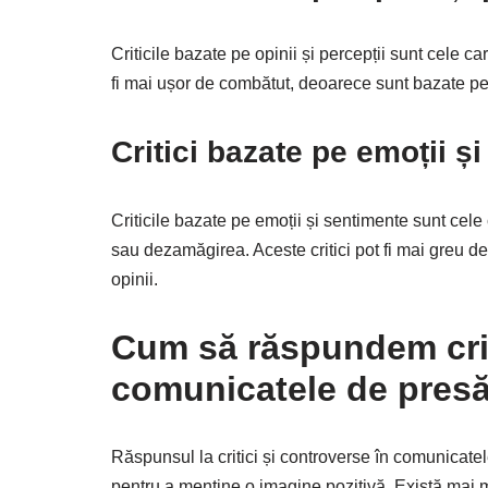
Criticile bazate pe opinii și percepții sunt cele ca
fi mai ușor de combătut, deoarece sunt bazate pe 
Critici bazate pe emoții ș
Criticile bazate pe emoții și sentimente sunt cele 
sau dezamăgirea. Aceste critici pot fi mai greu d
opinii.
Cum să răspundem criti
comunicatele de pres
Răspunsul la critici și controverse în comunicate
pentru a menține o imagine pozitivă. Există mai mu