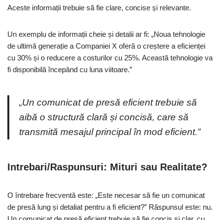
Aceste informații trebuie să fie clare, concise și relevante.
Un exemplu de informații cheie și detalii ar fi: „Noua tehnologie
de ultimă generație a Companiei X oferă o creștere a eficienței
cu 30% și o reducere a costurilor cu 25%. Această tehnologie va
fi disponibilă începând cu luna viitoare.”
„Un comunicat de presă eficient trebuie să
aibă o structură clară și concisă, care să
transmită mesajul principal în mod eficient.”
Intrebari/Raspunsuri: Mituri sau Realitate?
O întrebare frecventă este: „Este necesar să fie un comunicat
de presă lung și detaliat pentru a fi eficient?” Răspunsul este: nu.
Un comunicat de presă eficient trebuie să fie concis și clar, cu