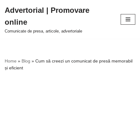
Advertorial | Promovare
Sari
online
la
conținut
Comunicate de presa, articole, advertoriale
Home
»
Blog
»
Cum să creezi un comunicat de presă memorabil
și eficient