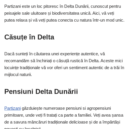
Partizani este un loc pitoresc în Delta Dunării, cunoscut pentru
peisajele sale uluitoare și biodiversitatea unică. Aici, vă veți
putea relaxa și vă veți putea conecta cu natura într-un mod unic.
Căsuțe în Delta
Dacă sunteți în căutarea unei experiențe autentice, vă
recomandăm să închiriați o căsuță rustică în Delta. Aceste mici
locuințe tradiționale vă vor oferi un sentiment autentic de a trăi în
mijlocul naturii.
Pensiuni Delta Dunării
Partizani
găzduiește numeroase pensiuni si agropensiuni
primitoare, unde veți fi tratați ca parte a familiei. Veți avea șansa
de a savura mâncăruri tradiționale delicioase și de a împărtăși
povești cu localnicii.