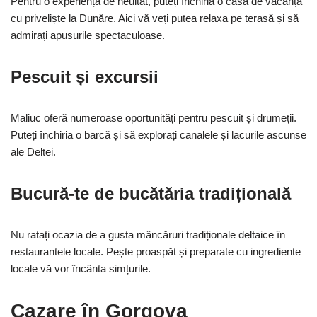
Pentru o experiență de neuitat, puteți închiria o casă de vacanță
cu priveliște la Dunăre. Aici vă veți putea relaxa pe terasă și să
admirați apusurile spectaculoase.
Pescuit și excursii
Maliuc oferă numeroase oportunități pentru pescuit și drumeții.
Puteți închiria o barcă și să explorați canalele și lacurile ascunse
ale Deltei.
Bucură-te de bucătăria tradițională
Nu ratați ocazia de a gusta mâncăruri tradiționale deltaice în
restaurantele locale. Pește proaspăt și preparate cu ingrediente
locale vă vor încânta simțurile.
Cazare în Gorgova