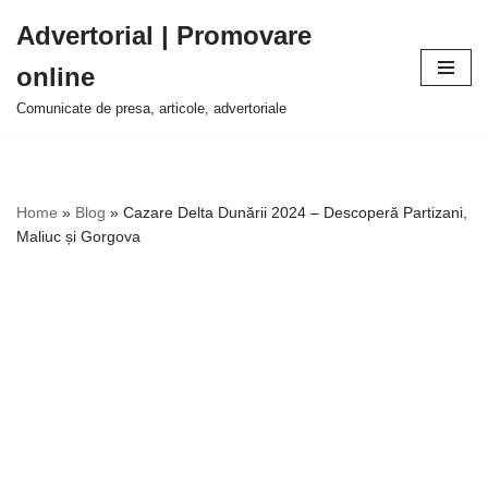
Advertorial | Promovare
Sari
online
la
conținut
Comunicate de presa, articole, advertoriale
Home
»
Blog
»
Cazare Delta Dunării 2024 – Descoperă Partizani,
Maliuc și Gorgova