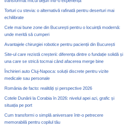
transformat micul dejun într-o experiență
Torturi cu stevia: o alternativă rafinată pentru deserturi mai
echilibrate
Cele mai bune zone din București pentru o locuință modernă:
unde merită să cumperi
Avantajele chirurgiei robotice pentru pacienții din București
Site-ul care rezistă creșterii: diferența dintre o fundație solidă și
una care se strică tocmai când afacerea merge bine
Închirieri auto Cluj-Napoca: soluții discrete pentru vizite
medicale sau personale
România de facto: realități și perspective 2026
Cotele Dunării la Corabia în 2026: nivelul apei azi, grafic și
situația pe port
Cum transformi o simplă aniversare într-o petrecere
memorabilă pentru copilul tău