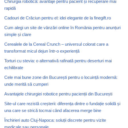
Chirurgia robotică: avantaje pentru pacient și recuperare mai
rapidă
Cadouri de Crăciun pentru el: idei elegante de la finegift.ro
Cum alegi un site de vânzări online în România pentru anunțuri
simple și clare
Cerealele de la Cereal Crunch – universul colorat care a
transformat micul dejun într-o experiență
Torturi cu stevia: o alternativă rafinată pentru deserturi mai
echilibrate
Cele mai bune zone din București pentru o locuință modernă:
unde merită să cumperi
Avantajele chirurgiei robotice pentru pacienții din București
Site-ul care rezistă creșterii: diferența dintre o fundație solidă și
una care se strică tocmai când afacerea merge bine
Închirieri auto Cluj-Napoca: soluții discrete pentru vizite
medicale sau personale