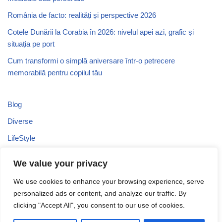
România de facto: realități și perspective 2026
Cotele Dunării la Corabia în 2026: nivelul apei azi, grafic și
situația pe port
Cum transformi o simplă aniversare într-o petrecere
memorabilă pentru copilul tău
Blog
Diverse
LifeStyle
Recomandari
We value your privacy
Stiri
We use cookies to enhance your browsing experience, serve
Turism
personalized ads or content, and analyze our traffic. By
Uncategorized
clicking "Accept All", you consent to our use of cookies.