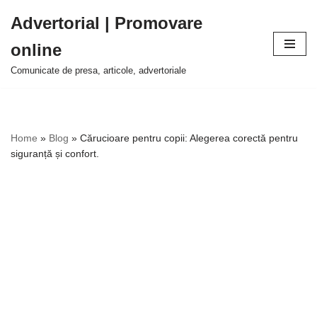
Advertorial | Promovare
Sari
online
la
conținut
Comunicate de presa, articole, advertoriale
Home
»
Blog
»
Cărucioare pentru copii: Alegerea corectă pentru
siguranță și confort.