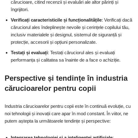
cărucioare, citind recenzii și evaluări ale altor părinți și
îngrijitori.
Verificați caracteristicile și funcționalitățile
: Verificați dacă
căruciorul ales îndeplinește nevoile și cerințele copilului tău,
inclusiv materialele și designul, sistemul de siguranță și
protecție, accesorii și opțiuni personalizate.
Testați și evaluați
: Testați căruciorul ales și evaluați
performanța și calitatea sa înainte de a face o achiziție.
Perspective și tendințe în industria
cărucioarelor pentru copii
Industria cărucioarelor pentru copii este în continuă evoluție, cu
noi tehnologii și inovații care apar în mod constant. În viitor, ne
putem aștepta la următoarele tendințe și perspective:
Integrarea tehnologiei și a inteligenței artificiale
: