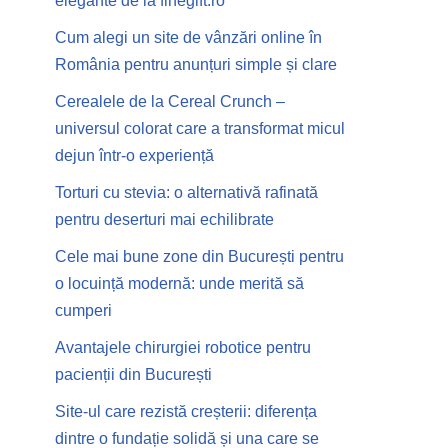
elegante de la finegift.ro
Cum alegi un site de vânzări online în
România pentru anunțuri simple și clare
Cerealele de la Cereal Crunch –
universul colorat care a transformat micul
dejun într-o experiență
Torturi cu stevia: o alternativă rafinată
pentru deserturi mai echilibrate
Cele mai bune zone din București pentru
o locuință modernă: unde merită să
cumperi
Avantajele chirurgiei robotice pentru
pacienții din București
Site-ul care rezistă creșterii: diferența
dintre o fundație solidă și una care se