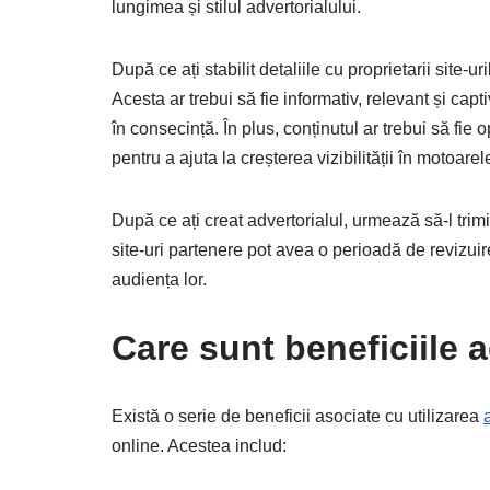
lungimea și stilul advertorialului.
După ce ați stabilit detaliile cu proprietarii site-u
Acesta ar trebui să fie informativ, relevant și capt
în consecință. În plus, conținutul ar trebui să fie
pentru a ajuta la creșterea vizibilității în motoare
După ce ați creat advertorialul, urmează să-l trimit
site-uri partenere pot avea o perioadă de revizuire
audiența lor.
Care sunt beneficiile a
Există o serie de beneficii asociate cu utilizarea
online. Acestea includ: