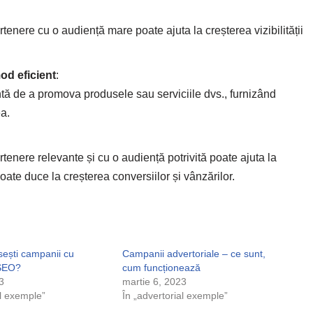
rtenere cu o audiență mare poate ajuta la creșterea vizibilității
od eficient
:
ntă de a promova produsele sau serviciile dvs., furnizând
ea.
rtenere relevante și cu o audiență potrivită poate ajuta la
poate duce la creșterea conversiilor și vânzărilor.
sești campanii cu
Campanii advertoriale – ce sunt,
 SEO?
cum funcționează
3
martie 6, 2023
al exemple”
În „advertorial exemple”