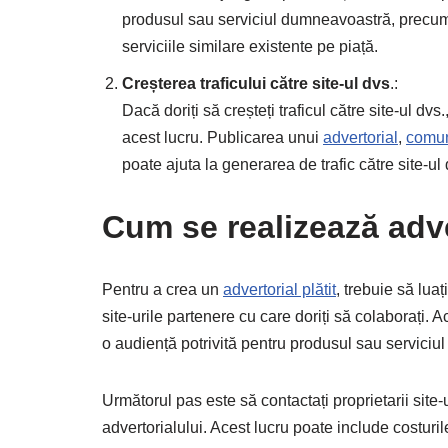
produsul sau serviciul dumneavoastră, precum 
serviciile similare existente pe piață.
Creșterea traficului către site-ul dvs
.:
Dacă doriți să creșteți traficul către site-ul dvs.
acest lucru. Publicarea unui
advertorial
,
comun
poate ajuta la generarea de trafic către site-ul 
Cum se realizează adve
Pentru a crea un
advertorial plătit
, trebuie să luaț
site-urile partenere cu care doriți să colaborați. A
o audiență potrivită pentru produsul sau servici
Următorul pas este să contactați proprietarii site-
advertorialului. Acest lucru poate include costuril