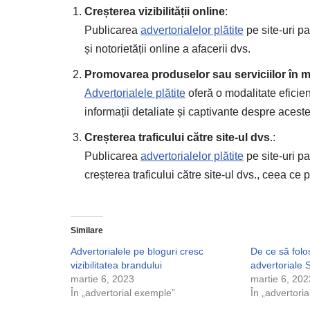
Creșterea vizibilității online
:
Publicarea
advertorialelor plătite
pe site-uri pa
și notorietății online a afacerii dvs.
Promovarea produselor sau serviciilor în m
Advertorialele plătite
oferă o modalitate eficie
informații detaliate și captivante despre acest
Creșterea traficului către site-ul dvs
.:
Publicarea
advertorialelor plătite
pe site-uri pa
creșterea traficului către site-ul dvs., ceea ce 
Similare
Advertorialele pe bloguri cresc
De ce să folo
vizibilitatea brandului
advertoriale
martie 6, 2023
martie 6, 202
În „advertorial exemple”
În „advertori