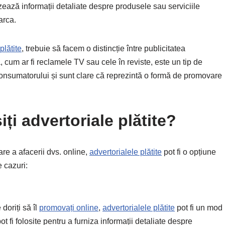
rnizează informații detaliate despre produsele sau serviciile
arca.
plătite
, trebuie să facem o distincție între publicitatea
ă, cum ar fi reclamele TV sau cele în reviste, este un tip de
 consumatorului și sunt clare că reprezintă o formă de promovare
iți advertoriale plătite?
e a afacerii dvs. online,
advertorialele plătite
pot fi o opțiune
e cazuri:
doriți să îl
promovați online
,
advertorialele plătite
pot fi un mod
ot fi folosite pentru a furniza informații detaliate despre