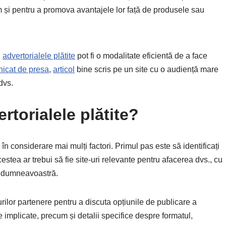
și pentru a promova avantajele lor față de produsele sau
,
advertorialele plătite
pot fi o modalitate eficientă de a face
icat de presa
,
articol
bine scris pe un site cu o audiență mare
dvs.
rtorialele plătite?
i în considerare mai mulți factori. Primul pas este să identificați
cestea ar trebui să fie site-uri relevante pentru afacerea dvs., cu
ul dumneavoastră.
urilor partenere pentru a discuta opțiunile de publicare a
e implicate, precum și detalii specifice despre formatul,