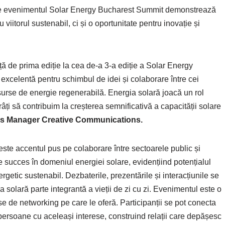
vis de evenimentul Solar Energy Bucharest Summit demonstrează
viitorul sustenabil, ci și o oportunitate pentru inovație și
ță de prima ediție la cea de-a 3-a ediție a Solar Energy
xcelentă pentru schimbul de idei și colaborare între cei
 surse de energie regenerabilă. Energia solară joacă un rol
ărâți să contribuim la creșterea semnificativă a capacității solare
ss
M
anager Creative Communications.
este accentul pus pe colaborare între sectoarele public și
e succes în domeniul energiei solare, evidențiind potențialul
rgetic sustenabil. Dezbaterile, prezentările și interacțiunile se
a solară parte integrantă a vieții de zi cu zi. Evenimentul este o
nse de networking pe care le oferă. Participanții se pot conecta
și persoane cu aceleași interese, construind relații care depășesc