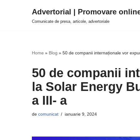
Advertorial | Promovare onlin
Sari
Comunicate de presa, articole, advertoriale
la
conținut
Home
»
Blog
»
50 de companii internaționale vor expu
50 de companii in
la Solar Energy B
a III- a
de
comunicat
ianuarie 9, 2024