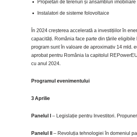
Propietari de terenuri și ansambluri imobiliare
Instalatori de sisteme folovoltaice
În 2024 creșterea accelerată a investițiilor în en
capacități. România face parte din țările eligibil
program sunt în valoare de aproximativ 14 mld. 
aprobat pentru România la capitolul REPowerEU 
cu anul 2024.
Programul evenimentului
3 Aprilie
Panelul I
– Legislație pentru Investitori. Propune
Panelul II
– Revoluția tehnologiei în domeniul pano