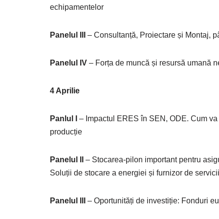
echipamentelor
Panelul III
– Consultanță, Proiectare și Montaj, 
Panelul IV
– Forța de muncă și resursă umană ne
4 Aprilie
Panlul I
– Impactul ERES în SEN, ODE. Cum va evo
producție
Panelul II
– Stocarea-pilon important pentru asigur
Soluții de stocare a energiei și furnizor de servici
Panelul III
– Oportunități de investiție: Fonduri e