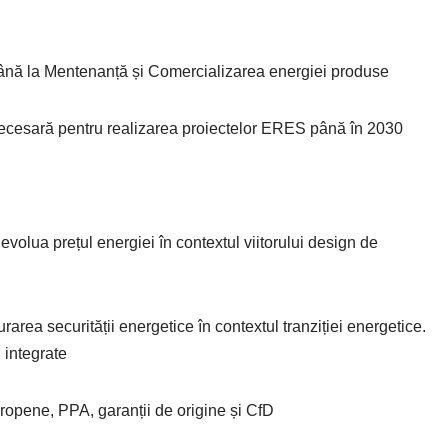
până la Mentenanță și Comercializarea energiei produse
cesară pentru realizarea proiectelor ERES până în 2030
lua prețul energiei în contextul viitorului design de
area securității energetice în contextul tranziției energetice.
i integrate
uropene, PPA, garanții de origine și CfD