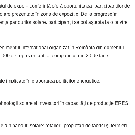
tul de expo – conferință oferă oportunitatea participanților de
olare prezentate în zona de expoziție. De la progrese în
nța panourilor solare, participanții se pot aștepta la o privire
venimentul internațional organizat în România din domeniul
.000 de reprezentanți ai companiilor din 20 de țări și
le implicate în elaborarea politicilor energetice.
ehnologii solare și investitori în capacități de producție ERES
 din panouri solare: retaileri, propietari de fabrici și fermieri