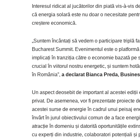
Interesul ridicat al jucătorilor din piată vis-à-
că energia solară este nu doar o necesitate pentru 
creștere economică.
„Suntem încântați să vedem o participare triplă fa
Bucharest Summit. Evenimentul este o platformă e
implicați în tranziția către o economie bazată pe
crucial în viitorul nostru energetic, și suntem hot
în România”,
a declarat Bianca Preda,
B
usine
Un aspect deosebit de important al acestei ediții 
privat. De asemenea, vor fi prezentate proiecte d
acestei surse de energie în cadrul unui peisaj ene
învârt în jurul obiectivului comun de a face energi
atracție în domeniu și datorită oportunitățile exti
cu experți din industrie, colaboratori potențiali 