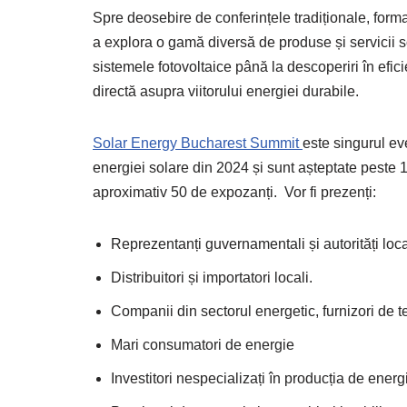
Spre deosebire de conferințele tradiționale, forma
a explora o gamă diversă de produse și servicii s
sistemele fotovoltaice până la descoperiri în eficie
directă asupra viitorului energiei durabile.
Solar Energy Bucharest Summit
este singurul e
energiei solare din 2024 și sunt așteptate peste 1
aproximativ 50 de expozanți. Vor fi prezenți:
Reprezentanți guvernamentali și autorități loca
Distribuitori și importatori locali.
Companii din sectorul energetic, furnizori de t
Mari consumatori de energie
Investitori nespecializați în producția de energie