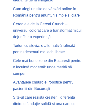
elegante de la finegift.ro
Cum alegi un site de vânzări online în
România pentru anunțuri simple și clare
Cerealele de la Cereal Crunch –
universul colorat care a transformat micul
dejun într-o experiență
Torturi cu stevia: o alternativă rafinată
pentru deserturi mai echilibrate
Cele mai bune zone din București pentru
o locuință modernă: unde merită să
cumperi
Avantajele chirurgiei robotice pentru
pacienții din București
Site-ul care rezistă creșterii: diferența
dintre o fundație solidă și una care se