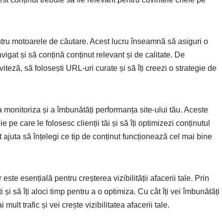
ntru motoarele de căutare. Acest lucru înseamnă să asiguri o
avigat și să conțină conținut relevant și de calitate. De
iteză, să folosești URL-uri curate și să îți creezi o strategie de
a monitoriza și a îmbunătăți performanța site-ului tău. Aceste
e pe care le folosesc clienții tăi și să îți optimizezi conținutul
ajuta să înțelegi ce tip de conținut funcționează cel mai bine
te esențială pentru creșterea vizibilității afacerii tale. Prin
și să îți aloci timp pentru a o optimiza. Cu cât îți vei îmbunătăți
 mult trafic și vei crește vizibilitatea afacerii tale.