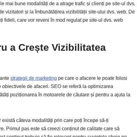
e mai bune modalități de a atrage trafic și clienți pe site-ul dvs.
vizitatori și la îmbunătățirea vizibilității site-ului dvs. web. De
 fideli, care vor reveni în mod regulat pe site-ul dvs. web
 a Crește Vizibilitatea
tante
strategii de marketing
pe care o afacere le poate folosi
nge obiectivele de afaceri. SEO se referă la optimizarea
unătăți poziționarea în motoarele de căutare și pentru a ajuta la
xistă câteva modalități prin care poți începe să-ți
e. Primul pas este să creezi conținut de calitate care să
cest conținut trebuie să fie relevant pentru cuvintele cheie pe