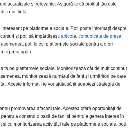
unt actualizate și relevante. Asigură-te că profilul tău este
blicului țintă.
 interesant pe platformele sociale. Poți posta informații despre
ncursuri și poți să împărtășești
articol
e,
comunicate de presa
e asemenea, poți folosi platformele sociale pentru a oferi
ri și preocupări.
tea ta pe platformele sociale. Monitorizează cât de mult conținut
e asemenea, monitorizează numărul de fani și urmăritori pe care
ntat. Aceste informații te vor ajuta să îți adaptezi strategia de
entru promovarea afacerii tale. Acestea oferă oportunități de
te pentru a construi o bază de fani și pentru a genera interes în
t și cu monitorizarea activității tale pe platformele sociale, poți