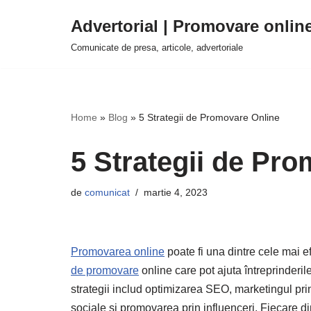
Advertorial | Promovare onlin
Sari
Comunicate de presa, articole, advertoriale
la
conținut
Home
»
Blog
»
5 Strategii de Promovare Online
5 Strategii de Pr
de
comunicat
martie 4, 2023
Promovarea online
poate fi una dintre cele mai e
de promovare
online care pot ajuta întreprinderi
strategii includ optimizarea SEO, marketingul prin
sociale și promovarea prin influenceri. Fiecare din