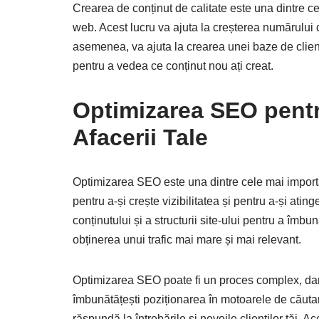
Crearea de conținut de calitate este una dintre cel
web. Acest lucru va ajuta la creșterea numărului de 
asemenea, va ajuta la crearea unei baze de clienți
pentru a vedea ce conținut nou ați creat.
Optimizarea SEO pentru
Afacerii Tale
Optimizarea SEO este una dintre cele mai impor
pentru a-și crește vizibilitatea și pentru a-și ati
conținutului și a structurii site-ului pentru a îmb
obținerea unui trafic mai mare și mai relevant.
Optimizarea SEO poate fi un proces complex, dar e
îmbunătățești poziționarea în motoarele de căutar
răspundă la întrebările și nevoile clienților tăi. A