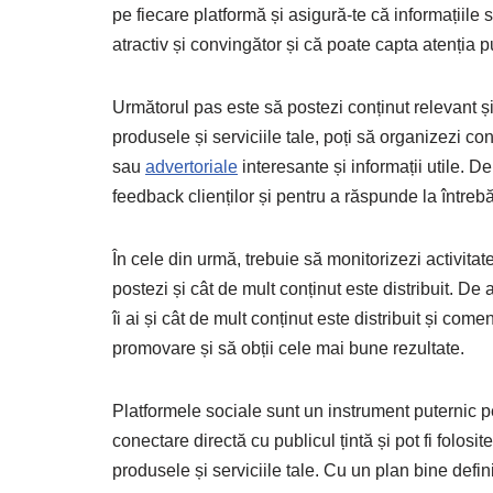
pe fiecare platformă și asigură-te că informațiile s
atractiv și convingător și că poate capta atenția pu
Următorul pas este să postezi conținut relevant și
produsele și serviciile tale, poți să organizezi co
sau
advertoriale
interesante și informații utile. D
feedback clienților și pentru a răspunde la întrebă
În cele din urmă, trebuie să monitorizezi activita
postezi și cât de mult conținut este distribuit. D
îi ai și cât de mult conținut este distribuit și come
promovare și să obții cele mai bune rezultate.
Platformele sociale sunt un instrument puternic p
conectare directă cu publicul țintă și pot fi folosi
produsele și serviciile tale. Cu un plan bine defini