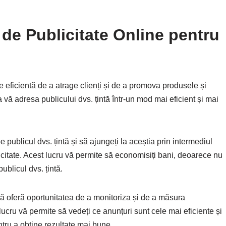
 de Publicitate Online pentru
e eficientă de a atrage clienți și de a promova produsele și
 vă adresa publicului dvs. țintă într-un mod mai eficient și mai
 publicul dvs. țintă și să ajungeți la aceștia prin intermediul
blicitate. Acest lucru vă permite să economisiți bani, deoarece nu
ublicul dvs. țintă.
ă oferă oportunitatea de a monitoriza și de a măsura
lucru vă permite să vedeți ce anunțuri sunt cele mai eficiente și
entru a obține rezultate mai bune.