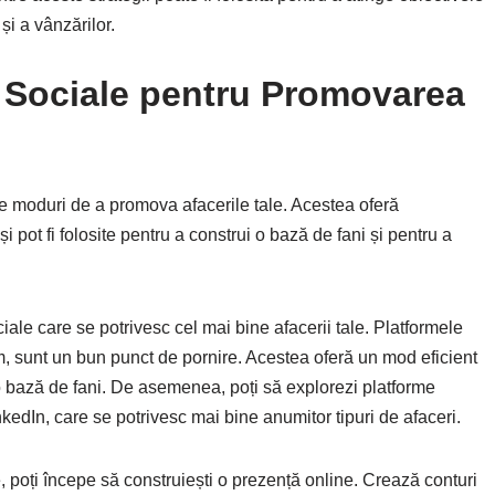
și a vânzărilor.
r Sociale pentru Promovarea
ne moduri de a promova afacerile tale. Acestea oferă
și pot fi folosite pentru a construi o bază de fani și pentru a
ciale care se potrivesc cel mai bine afacerii tale. Platformele
m, sunt un bun punct de pornire. Acestea oferă un mod eficient
 o bază de fani. De asemenea, poți să explorezi platforme
kedIn, care se potrivesc mai bine anumitor tipuri de afaceri.
e, poți începe să construiești o prezență online. Crează conturi