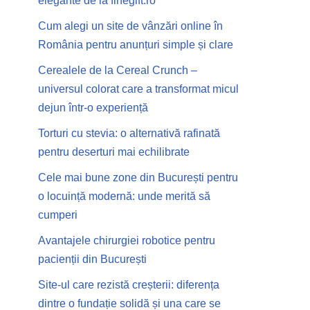
elegante de la finegift.ro
Cum alegi un site de vânzări online în
România pentru anunțuri simple și clare
Cerealele de la Cereal Crunch –
universul colorat care a transformat micul
dejun într-o experiență
Torturi cu stevia: o alternativă rafinată
pentru deserturi mai echilibrate
Cele mai bune zone din București pentru
o locuință modernă: unde merită să
cumperi
Avantajele chirurgiei robotice pentru
pacienții din București
Site-ul care rezistă creșterii: diferența
dintre o fundație solidă și una care se