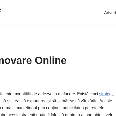
e
Advert
omovare Online
ficiente modalități de a dezvolta o afacere. Există cinci
strategii
le să-și crească expunerea și să-și mărească vânzările. Aceste
 e-mail, marketingul prin conținut, publicitatea pe rețelele
tre aceste strategii poate fi folosită pentru a atinge obiectivele