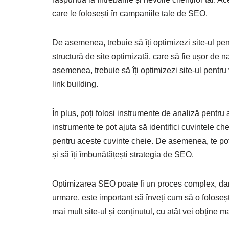
care le folosești în campaniile tale de SEO.
De asemenea, trebuie să îți optimizezi site-ul pe
structură de site optimizată, care să fie ușor de n
asemenea, trebuie să îți optimizezi site-ul pentru v
link building.
În plus, poți folosi instrumente de analiză pentru 
instrumente te pot ajuta să identifici cuvintele chei
pentru aceste cuvinte cheie. De asemenea, te pot 
și să îți îmbunătățești strategia de SEO.
Optimizarea SEO poate fi un proces complex, dar es
urmare, este important să înveți cum să o folosești 
mai mult site-ul și conținutul, cu atât vei obține mai