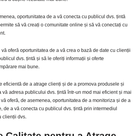
emenea, oportunitatea de a vă conecta cu publicul dvs. țintă
permite să vă creați o comunitate online și să vă conectați cu
nt.
e vă oferă oportunitatea de a vă crea o bază de date cu clienții
icul dvs. țintă și să le oferiți informații și oferte
cumpărare mai bune.
e eficientă de a atrage clienți și de a promova produsele și
 vă adresa publicului dvs. țintă într-un mod mai eficient și mai
ea vă oferă, de asemenea, oportunitatea de a monitoriza și de a
, de a vă conecta cu publicul dvs. țintă prin intermediul
 clienții dvs.
 Calitate pentru a Atrage