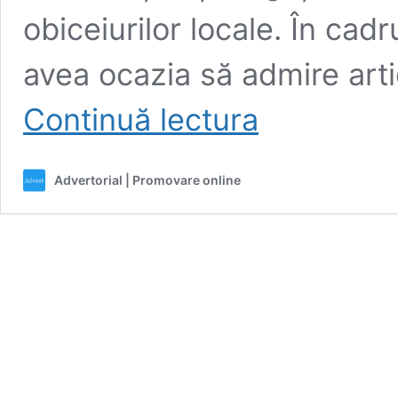
obiceiurilor locale. În cadr
avea ocazia să admire arti
SERBĂRILE
Continuă lectura
SCRUMBIEI
EDITIA
II
Advertorial | Promovare online
–
Eveniment
Cultural